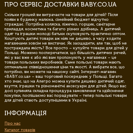
ПРО СЕРВІС ДОСТАВКИ BABY.CO.UA
Скільки грошей ви витрачаєте на товари для дітей? Після
появи в будинку малюка, сімейний бюджет відчутно
страждає. Потрібна коляска, ліжечко, горщик, санітарне
приладдя, косметика та багато різних дрібниць. А дитячий
одяг та іграшки молоді батьки скуповують практично оптом.
Коштують дитячі товари аж ніяк не дешево, а часу ходити
магазинами зовсім не вистачає. Як заощадити, але так, щоб не
постраждала якість? Все просто – купуйте товари для дітей у
Польщі. Можемо посперечатися, що більшість дитячих речей,
які у вас вже є або які вам пропонують у магазинах – це
товари польських виробників. Саме польські товари мають
оптимальне співвідношення ціни та якості. А вибрати все, що
потрібно, ви можете на нашому сайті. Інтернет-магазин
«BABY.co.ua» – ваш торговий посередник у Польщі. Багато
хто знає, що на Алегро можна купити дешево дитячий одяг,
взуття, іграшки та різноманітні аксесуари для дітей. Якщо вас
досі зупиняла складна процедура замовлення та здійснення
покупки, поспішаємо вас порадувати – тепер польські товари
для дітей стають доступнішими в Україні.
ІНФОРМАЦІЯ
Про нас
Каталог товарів