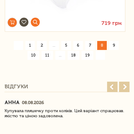
719 грн
«
1
2
...
5
6
7
8
9
»
10
11
...
18
19
ВІДГУКИ
АННА
08.08.2026
Купувала пляшечку проти коліків. Цей варіант спрацював.
якістю та ціною задоволена.