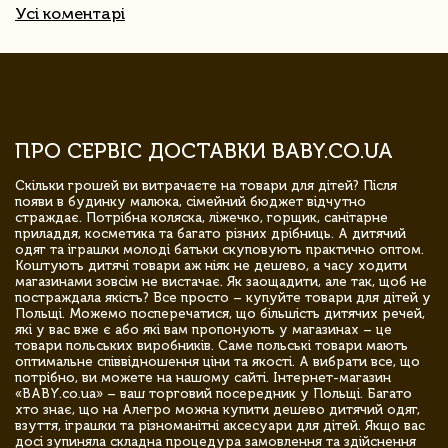
Усі коментарі
ПРО СЕРВІС ДОСТАВКИ BABY.CO.UA
Скільки грошей ви витрачаєте на товари для дітей? Після
появи в будинку малюка, сімейний бюджет відчутно
страждає. Потрібна коляска, ліжечко, горщик, санітарне
приладдя, косметика та багато різних дрібниць. А дитячий
одяг та іграшки молоді батьки скуповують практично оптом.
Коштують дитячі товари аж ніяк не дешево, а часу ходити
магазинами зовсім не вистачає. Як заощадити, але так, щоб не
постраждала якість? Все просто – купуйте товари для дітей у
Польщі. Можемо посперечатися, що більшість дитячих речей,
які у вас вже є або які вам пропонують у магазинах – це
товари польських виробників. Саме польські товари мають
оптимальне співвідношення ціни та якості. А вибрати все, що
потрібно, ви можете на нашому сайті. Інтернет-магазин
«BABY.co.ua» – ваш торговий посередник у Польщі. Багато
хто знає, що на Алегро можна купити дешево дитячий одяг,
взуття, іграшки та різноманітні аксесуари для дітей. Якщо вас
досі зупиняла складна процедура замовлення та здійснення