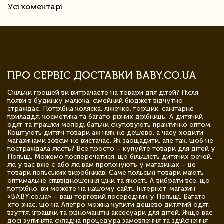
Усі коментарі
ПРО СЕРВІС ДОСТАВКИ BABY.CO.UA
Скільки грошей ви витрачаєте на товари для дітей? Після
появи в будинку малюка, сімейний бюджет відчутно
страждає. Потрібна коляска, ліжечко, горщик, санітарне
приладдя, косметика та багато різних дрібниць. А дитячий
одяг та іграшки молоді батьки скуповують практично оптом.
Коштують дитячі товари аж ніяк не дешево, а часу ходити
магазинами зовсім не вистачає. Як заощадити, але так, щоб не
постраждала якість? Все просто – купуйте товари для дітей у
Польщі. Можемо посперечатися, що більшість дитячих речей,
які у вас вже є або які вам пропонують у магазинах – це
товари польських виробників. Саме польські товари мають
оптимальне співвідношення ціни та якості. А вибрати все, що
потрібно, ви можете на нашому сайті. Інтернет-магазин
«BABY.co.ua» – ваш торговий посередник у Польщі. Багато
хто знає, що на Алегро можна купити дешево дитячий одяг,
взуття, іграшки та різноманітні аксесуари для дітей. Якщо вас
досі зупиняла складна процедура замовлення та здійснення