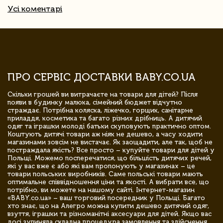
Усі коментарі
ПРО СЕРВІС ДОСТАВКИ BABY.CO.UA
Скільки грошей ви витрачаєте на товари для дітей? Після
появи в будинку малюка, сімейний бюджет відчутно
страждає. Потрібна коляска, ліжечко, горщик, санітарне
приладдя, косметика та багато різних дрібниць. А дитячий
одяг та іграшки молоді батьки скуповують практично оптом.
Коштують дитячі товари аж ніяк не дешево, а часу ходити
магазинами зовсім не вистачає. Як заощадити, але так, щоб не
постраждала якість? Все просто – купуйте товари для дітей у
Польщі. Можемо посперечатися, що більшість дитячих речей,
які у вас вже є або які вам пропонують у магазинах – це
товари польських виробників. Саме польські товари мають
оптимальне співвідношення ціни та якості. А вибрати все, що
потрібно, ви можете на нашому сайті. Інтернет-магазин
«BABY.co.ua» – ваш торговий посередник у Польщі. Багато
хто знає, що на Алегро можна купити дешево дитячий одяг,
взуття, іграшки та різноманітні аксесуари для дітей. Якщо вас
досі зупиняла складна процедура замовлення та здійснення